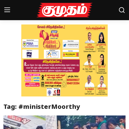
Home
Magazines
Games
Cinema
Videos
Health
Tag: #ministerMoorthy
Sports
Special Story