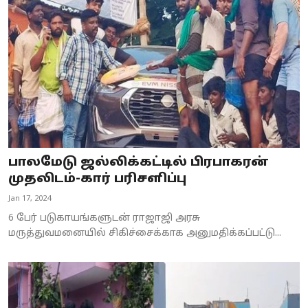
Business
Crime
Tamilnadu
National
World
பாலமேடு ஜல்லிக்கட்டில் பிரபாகரன்
Astrology
முதலிடம்-கார் பரிசளிப்பு
Jan 17, 2024
Spirituality
6 பேர் படுகாயங்களுடன் ராஜாஜி அரசு
Weather
மருத்துவமனையில் சிகிச்சைக்காக அனுமதிக்கப்பட்டு...
Politics