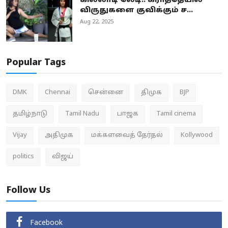
கில்லாடி லேடி.. கராத்தேயில்
விருதுகளை குவிக்கும் ச...
Aug 22, 2025
Popular Tags
DMK
Chennai
சென்னை
திமுக
BJP
தமிழ்நாடு
Tamil Nadu
பாஜக
Tamil cinema
Vijay
அதிமுக
மக்களவைத் தேர்தல்
Kollywood
politics
விஜய்
Follow Us
Facebook