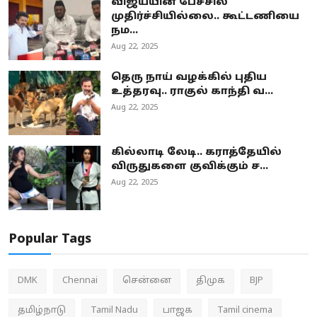
விஜய்யின் பேச்சில்
முதிர்ச்சியில்லை.. கூட்டணியை
நம...
Aug 22, 2025
தெரு நாய் வழக்கில் புதிய
உத்தரவு.. ராகுல் காந்தி வ...
Aug 22, 2025
கில்லாடி லேடி.. கராத்தேயில்
விருதுகளை குவிக்கும் ச...
Aug 22, 2025
Popular Tags
DMK
Chennai
சென்னை
திமுக
BJP
தமிழ்நாடு
Tamil Nadu
பாஜக
Tamil cinema