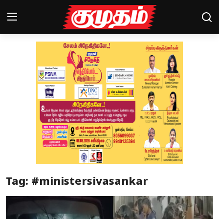
Home
Magazines
Games
Cinema
Videos
Health
Tag: #ministersivasankar
Sports
Special Story