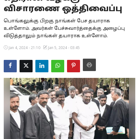
விசாரணை ஒத்திவைப்பு
Business
பொங்கலுக்கு பிறகு நாங்கள் பேச தயாராக
Crime
உள்ளோம். அவர்கள் பேச்சுவார்த்தைக்கு அழைப்பு
விடுத்தாலும் நாங்கள் தயாராக உள்ளோம்.
Tamilnadu
Jan 4, 2024 - 21:10
Jan 5, 2024 - 03:45
National
World
Astrology
Spirituality
Weather
Politics