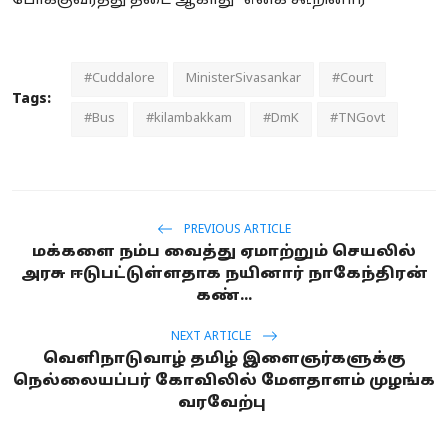
போக்குவரத்து தடை ஆகாது” எனக் கூறினார்
#Cuddalore
MinisterSivasankar
#Court
Tags:
#Bus
#kilambakkam
#DmK
#TNGovt
PREVIOUS ARTICLE
மக்களை நம்ப வைத்து ஏமாற்றும் செயலில்
அரசு ஈடுபட்டுள்ளதாக நயினார் நாகேந்திரன்
கண்...
NEXT ARTICLE
வெளிநாடுவாழ் தமிழ் இளைஞர்களுக்கு
நெல்லையப்பர் கோவிலில் மேளதாளம் முழங்க
வரவேற்பு