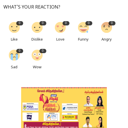
WHAT'S YOUR REACTION?
0
0
0
0
0
Like
Dislike
Love
Funny
Angry
0
0
Sad
Wow