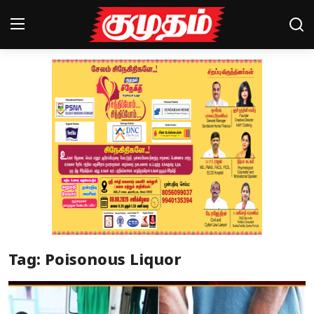
Home
Magazines
Games
Cinema
Videos
Health
Tag: Poisonous Liquor
Sports
Special Story