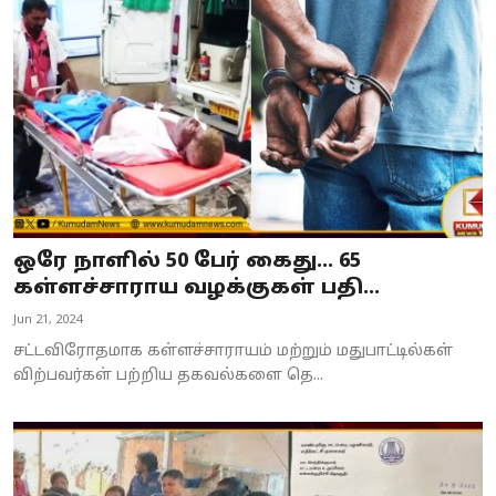
Business
Crime
Tamilnadu
National
World
ஒரே நாளில் 50 பேர் கைது... 65
Astrology
கள்ளச்சாராய வழக்குகள் பதி...
Jun 21, 2024
Spirituality
சட்டவிரோதமாக கள்ளச்சாராயம் மற்றும் மதுபாட்டில்கள்
Weather
விற்பவர்கள் பற்றிய தகவல்களை தெ...
Politics