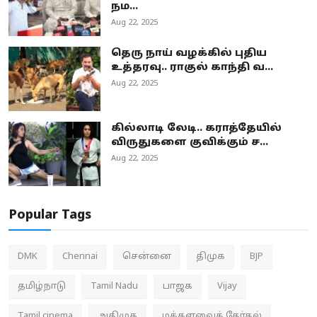
நம...
Aug 22, 2025
தெரு நாய் வழக்கில் புதிய
உத்தரவு.. ராகுல் காந்தி வ...
Aug 22, 2025
கில்லாடி லேடி.. கராத்தேயில்
விருதுகளை குவிக்கும் ச...
Aug 22, 2025
Popular Tags
DMK
Chennai
சென்னை
திமுக
BJP
தமிழ்நாடு
Tamil Nadu
பாஜக
Vijay
Tamil cinema
அதிமுக
மக்களவைத் தேர்தல்