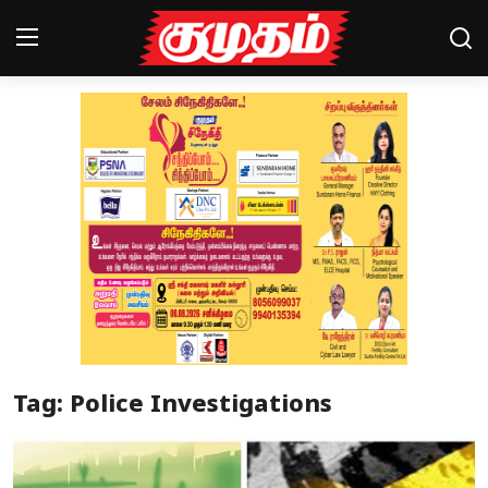
Home
Magazines
Games
Cinema
Videos
Health
Tag: Police Investigations
Sports
Special Story