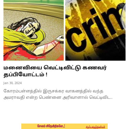
Business
Crime
Tamilnadu
National
World
மனைவியை வெட்டிவிட்டு கணவர்
Astrology
தப்பியோட்டம் !
Jan 30, 2024
Spirituality
கோரம்பள்ளத்தில் இருசக்கர வாகனத்தில் வந்த
Weather
அமராவதி என்ற பெண்னை அரிவாளால் வெட்டிவிட...
Politics