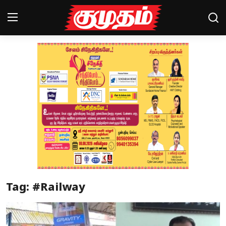
Home
Magazines
Games
Cinema
Videos
Health
Tag: #Railway
Sports
Special Story