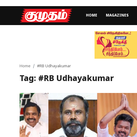
HOME
MAGAZINES
Home
Magazines
Games
Home
#RB Udhayakumar
Tag: #RB Udhayakumar
Cinema
Videos
Health
Sports
Special Story