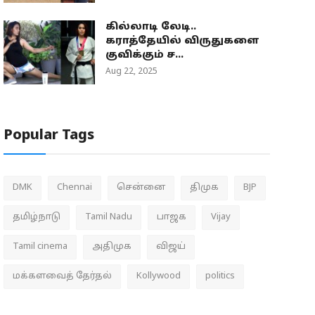
கில்லாடி லேடி..
கராத்தேயில் விருதுகளை
குவிக்கும் ச...
Aug 22, 2025
Popular Tags
DMK
Chennai
சென்னை
திமுக
BJP
தமிழ்நாடு
Tamil Nadu
பாஜக
Vijay
Tamil cinema
அதிமுக
விஜய்
மக்களவைத் தேர்தல்
Kollywood
politics