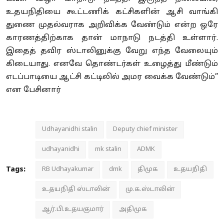
உதயநிதியை கூட்டணிக் கட்சிகளின் ஆசி வாங்கி
துணை முதல்வராக அறிவிக்க வேண்டும் என்ற ஒரே
காரணத்திற்காக தான் மாநாடு நடத்தி உள்ளார்.
இதைத் தவிர ஸ்டாலினுக்கு வேறு எந்த வேலையும்
கிடையாது. எனவே தொண்டர்கள் உழைத்து மீண்டும்
எடப்பாடியை ஆட்சி கட்டிலில் அமர வைக்க வேண்டும்”
என பேசினார்
Udhayanidhi stalin
Deputy chief minister
udhayanidhi
mk stalin
ADMK
Tags:
RB Udhayakumar
dmk
திமுக
உதயநிதி
உதயநிதி ஸ்டாலின்
மு.க.ஸ்டாலின்
ஆர்.பி.உதயகுமார்
அதிமுக