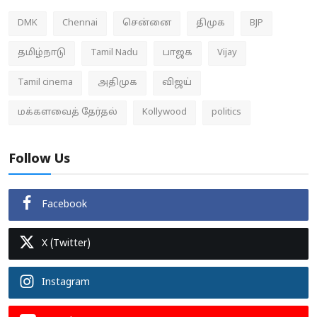
DMK
Chennai
சென்னை
திமுக
BJP
தமிழ்நாடு
Tamil Nadu
பாஜக
Vijay
Tamil cinema
அதிமுக
விஜய்
மக்களவைத் தேர்தல்
Kollywood
politics
Follow Us
Facebook
X (Twitter)
Instagram