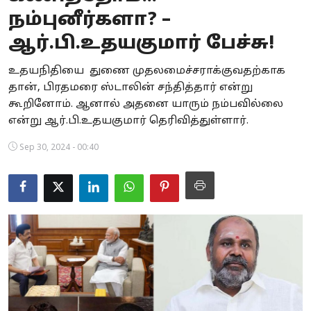
நம்புனீர்களா? –
Business
ஆர்.பி.உதயகுமார் பேச்சு!
Crime
உதயநிதியை துணை முதலமைச்சராக்குவதற்காக
Tamilnadu
தான், பிரதமரை ஸ்டாலின் சந்தித்தார் என்று
கூறினோம். ஆனால் அதனை யாரும் நம்பவில்லை
National
என்று ஆர்.பி.உதயகுமார் தெரிவித்துள்ளார்.
World
Sep 30, 2024 - 00:40
Astrology
Spirituality
Weather
Politics