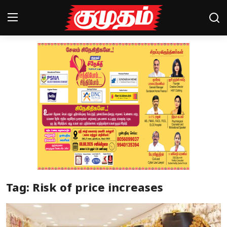
Home
Magazines
Games
Cinema
Videos
Health
Tag: Risk of price increases
Sports
Special Story