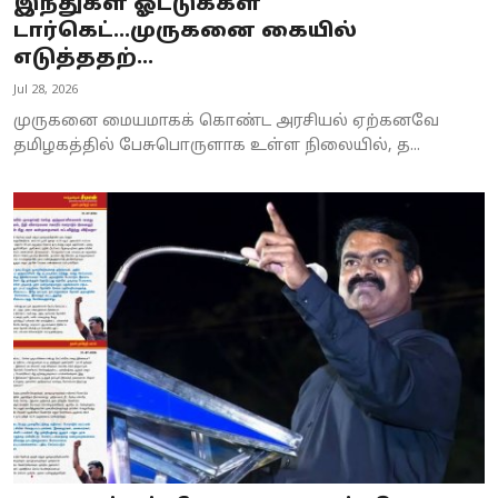
இந்துகள் ஓட்டுக்கள்
டார்கெட்...முருகனை கையில்
எடுத்ததற்...
Jul 28, 2026
முருகனை மையமாகக் கொண்ட அரசியல் ஏற்கனவே
தமிழகத்தில் பேசுபொருளாக உள்ள நிலையில், த...