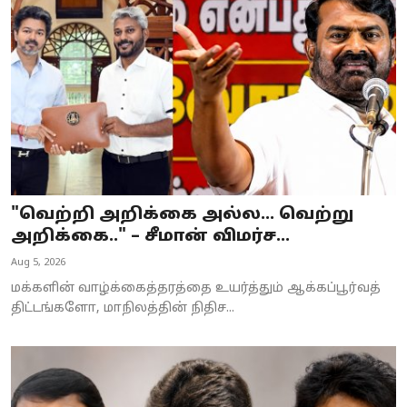
Business
Crime
Tamilnadu
National
World
"வெற்றி அறிக்கை அல்ல… வெற்று
Astrology
அறிக்கை.." – சீமான் விமர்ச...
Aug 5, 2026
Spirituality
மக்களின் வாழ்க்கைத்தரத்தை உயர்த்தும் ஆக்கப்பூர்வத்
Weather
திட்டங்களோ, மாநிலத்தின் நிதிச...
Politics