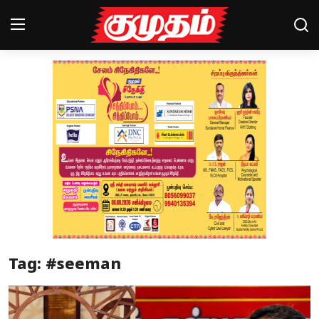
Home
Magazines
Games
Cinema
Videos
Health
Tag: #seeman
Sports
Special Story