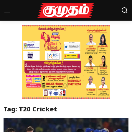
Home
Magazines
Games
Cinema
Videos
Health
Tag: T20 Cricket
Sports
Special Story