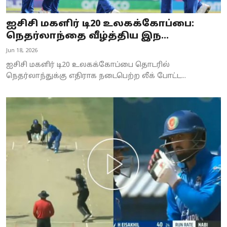
ஐசிசி மகளிர் டி20 உலகக்கோப்பை:
நெதர்லாந்தை வீழ்த்திய இந...
Jun 18, 2026
ஐசிசி மகளிர் டி20 உலகக்கோப்பை தொடரில்
நெதர்லாந்துக்கு எதிராக நடைபெற்ற லீக் போட்ட...