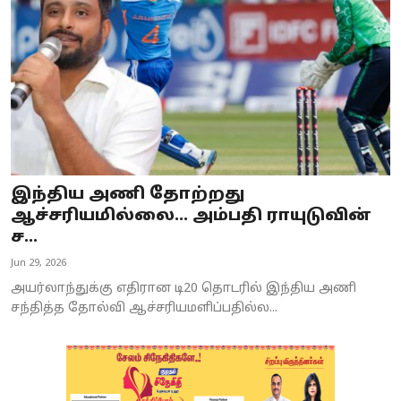
இந்திய அணி தோற்றது
ஆச்சரியமில்லை... அம்பதி ராயுடுவின்
ச...
Jun 29, 2026
அயர்லாந்துக்கு எதிரான டி20 தொடரில் இந்திய அணி
சந்தித்த தோல்வி ஆச்சரியமளிப்பதில்ல...