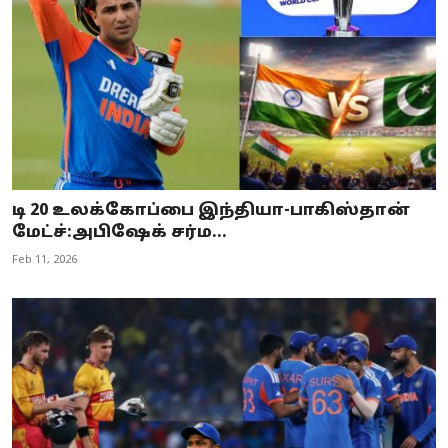
டி 20 உலக்கோப்பை இந்தியா-பாகிஸ்தான்
மேட்ச்:அபிஷேக் சர்ம...
Feb 11, 2026