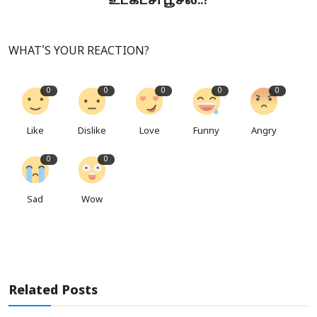
உட்கட்சி பூசல்..?
WHAT'S YOUR REACTION?
0
0
0
0
0
Like
Dislike
Love
Funny
Angry
0
0
Sad
Wow
Related Posts