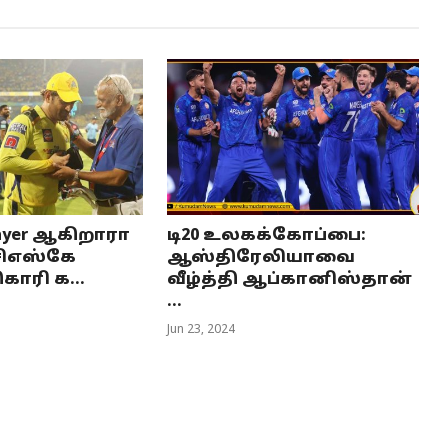
layer ஆகிறாரா
டி20 உலகக்கோப்பை:
சிஎஸ்கே
ஆஸ்திரேலியாவை
ாரி க...
வீழ்த்தி ஆப்கானிஸ்தான்
...
Jun 23, 2024