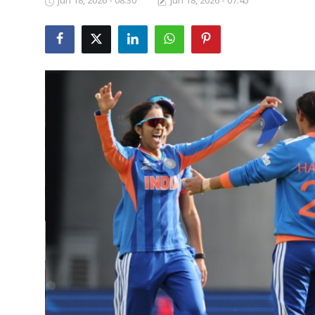
Jun 18, 2026 - 08:30
Jun 18, 2026 - 07:45
Business
Crime
Tamilnadu
National
World
Astrology
Spirituality
Weather
Politics