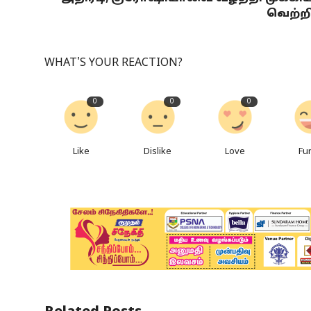
வெற்ற
WHAT'S YOUR REACTION?
0
0
0
Like
Dislike
Love
Fu