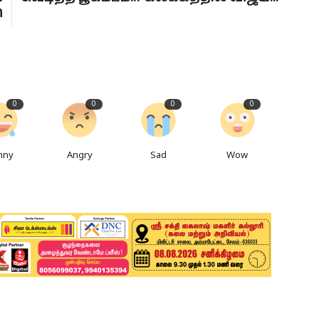
ி
0
0
0
0
nny
Angry
Sad
Wow