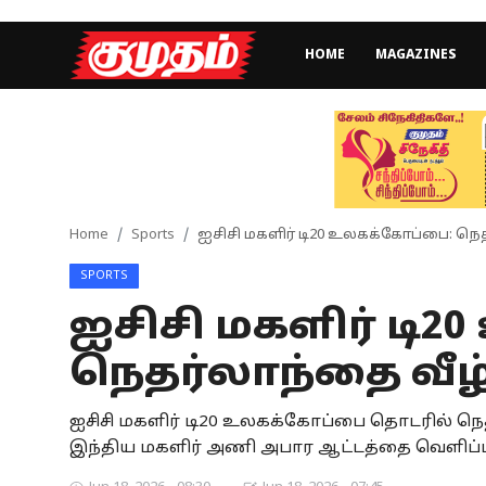
HOME
MAGAZINES
Home
Magazines
Games
Home
Sports
ஐசிசி மகளிர் டி20 உலகக்கோப்பை: நெத
SPORTS
Cinema
ஐசிசி மகளிர் டி
Videos
நெதர்லாந்தை வீழ்
Health
ஐசிசி மகளிர் டி20 உலகக்கோப்பை தொடரில் நெதர
Sports
இந்திய மகளிர் அணி அபார ஆட்டத்தை வெளிப்படுத
Special Story