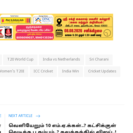
T20 World Cup
India vs Netherlands
Sri Charani
Women's T20I
ICC Cricket
India Win
Cricket Updates
E
NEXT ARTICLE
்
வெளியேறும் 10 எம்.ஏ.க்கள்..? கட்சிக்குள்
ய
வெடித்த பூகம்பம்..? கலக்கத்தில் விஜய்..!