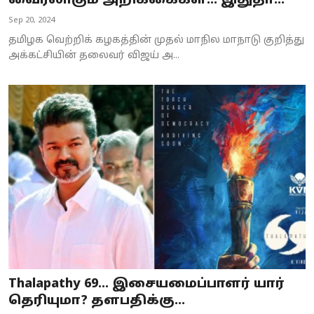
வைரலாகும் அறிக்கைகள்... இதுதா...
Business
Sep 20, 2024
தமிழக வெற்றிக் கழகத்தின் முதல் மாநில மாநாடு குறித்து
Crime
அக்கட்சியின் தலைவர் விஜய் அ...
Tamilnadu
National
World
Astrology
Spirituality
Weather
Politics
Thalapathy 69... இசையமைப்பாளர் யார்
தெரியுமா? தளபதிக்கு...