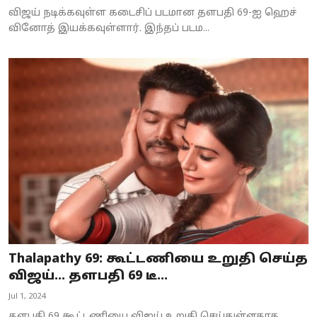
விஜய் நடிக்கவுள்ள கடைசிப் படமான தளபதி 69-ஐ ஹெச்
வினோத் இயக்கவுள்ளார். இந்தப் படம...
Thalapathy 69: கூட்டணியை உறுதி செய்த
விஜய்… தளபதி 69 டீ...
Jul 1, 2024
தளபதி 69 கூட்டணியை விஜய் உறுதி செய்துள்ளதாக