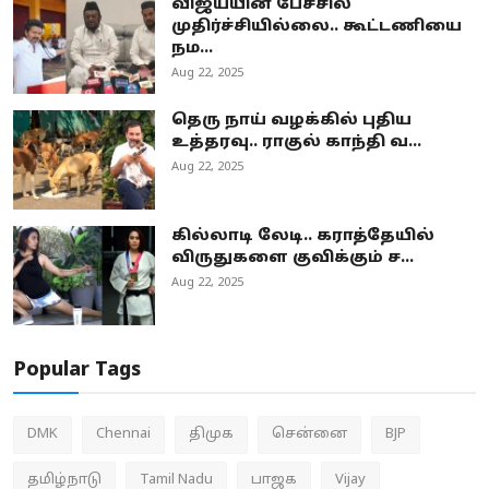
விஜய்யின் பேச்சில்
முதிர்ச்சியில்லை.. கூட்டணியை
நம...
Aug 22, 2025
தெரு நாய் வழக்கில் புதிய
உத்தரவு.. ராகுல் காந்தி வ...
Aug 22, 2025
கில்லாடி லேடி.. கராத்தேயில்
விருதுகளை குவிக்கும் ச...
Aug 22, 2025
Popular Tags
DMK
Chennai
திமுக
சென்னை
BJP
தமிழ்நாடு
Tamil Nadu
பாஜக
Vijay