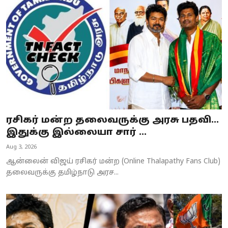
Business
Crime
Tamilnadu
National
World
ரசிகர் மன்ற தலைவருக்கு அரசு பதவி…
Astrology
இதுக்கு இல்லையா சார் ...
Aug 3, 2026
Spirituality
ஆன்லைன் விஜய் ரசிகர் மன்ற (Online Thalapathy Fans Club)
Weather
தலைவருக்கு தமிழ்நாடு அரச...
Politics