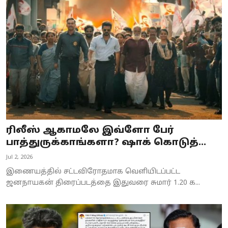
ரிலீஸ் ஆகாமலே இவ்ளோ பேர்
பாத்துருக்காங்களா? ஷாக் கொடுத்...
Jul 2, 2026
இணையத்தில் சட்டவிரோதமாக வெளியிடப்பட்ட
ஜனநாயகன் திரைப்படத்தை இதுவரை சுமார் 1.20 க...