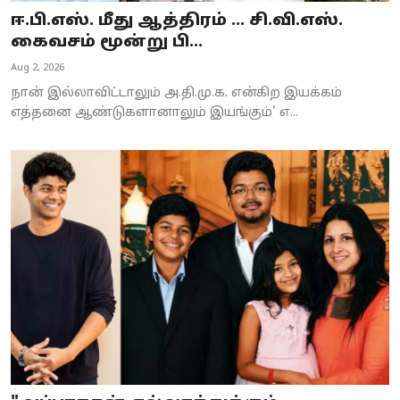
ஈ.பி.எஸ். மீது ஆத்திரம் ... சி.வி.எஸ்.
கைவசம் மூன்று பி...
Aug 2, 2026
நான் இல்லாவிட்டாலும் அ.தி.மு.க. என்கிற இயக்கம்
எத்தனை ஆண்டுகளானாலும் இயங்கும்' எ...