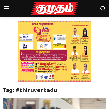
Home
Magazines
Games
Cinema
Videos
Health
Tag: #thiruverkadu
Sports
Special Story