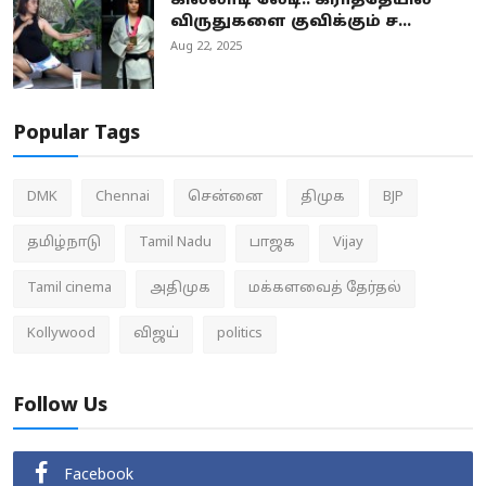
கில்லாடி லேடி.. கராத்தேயில்
விருதுகளை குவிக்கும் ச...
Aug 22, 2025
Popular Tags
DMK
Chennai
சென்னை
திமுக
BJP
தமிழ்நாடு
Tamil Nadu
பாஜக
Vijay
Tamil cinema
அதிமுக
மக்களவைத் தேர்தல்
Kollywood
விஜய்
politics
Follow Us
Facebook