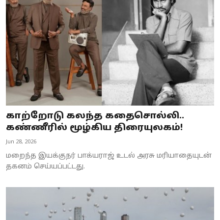
Business
Crime
Tamilnadu
National
World
காற்றோடு கலந்த கதைசொல்லி..
Astrology
கண்ணீரில் மூழ்கிய திரையுலகம்!
Jun 28, 2026
Spirituality
மறைந்த இயக்குநர் பாக்யராஜ் உடல் அரசு மரியாதையுடன்
Weather
தகனம் செய்யப்பட்டது.
Politics