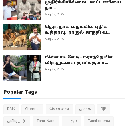
முதிர்ச்சியில்லை.. கூட்டணியை
நம...
Aug 22, 2025
தெரு நாய் வழக்கில் புதிய
உத்தரவு.. ராகுல் காந்தி வ...
Aug 22, 2025
கில்லாடி லேடி.. கராத்தேயில்
விருதுகளை குவிக்கும் ச...
Aug 22, 2025
Popular Tags
DMK
Chennai
சென்னை
திமுக
BJP
தமிழ்நாடு
Tamil Nadu
பாஜக
Tamil cinema