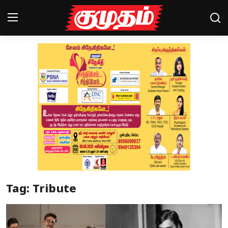
Home
Magazines
Games
Cinema
Videos
Health
Tag: Tribute
Sports
Special Story