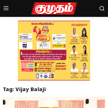
Home
Magazines
Games
Cinema
Videos
Health
Tag: Vijay Balaji
Sports
Special Story