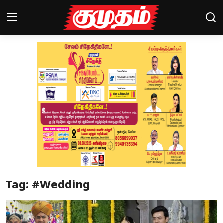
Home
Magazines
Games
Cinema
Videos
Health
Tag: #Wedding
Sports
Special Story