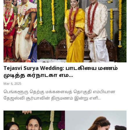
Business
Crime
Tamilnadu
National
World
Tejasvi Surya Wedding: பாடகியை மணம்
Astrology
முடித்த கர்நாடகா எம...
Mar 6, 2025
Spirituality
பெங்களூரு தெற்கு மக்களைவத் தொகுதி எம்பியான
Weather
தேஜஸ்வி சூர்யாவின் திருமணம் இன்று எளி...
Politics