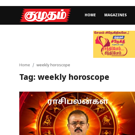
HOME
MAGAZINES
Home
Magazines
Games
Home
weekly horoscope
Tag: weekly horoscope
Cinema
Videos
Health
Sports
Special Story