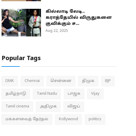
கில்லாடி லேடி..
கராத்தேயில் விருதுகளை
குவிக்கும் ச...
Aug 22, 2025
Popular Tags
DMK
Chennai
சென்னை
திமுக
BJP
தமிழ்நாடு
Tamil Nadu
பாஜக
Vijay
Tamil cinema
அதிமுக
விஜய்
மக்களவைத் தேர்தல்
Kollywood
politics