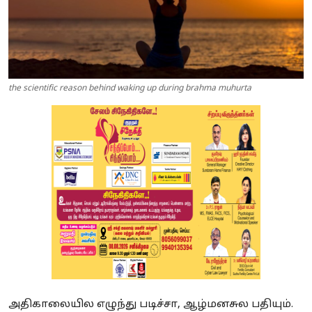
the scientific reason behind waking up during brahma muhurta
அதிகாலையில எழுந்து படிச்சா, ஆழ்மனசுல பதியும்.