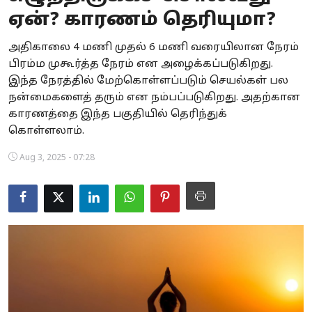
ஏன்? காரணம் தெரியுமா?
Business
அதிகாலை 4 மணி முதல் 6 மணி வரையிலான நேரம்
Crime
பிரம்ம முகூர்த்த நேரம் என அழைக்கப்படுகிறது.
இந்த நேரத்தில் மேற்கொள்ளப்படும் செயல்கள் பல
Tamilnadu
நன்மைகளைத் தரும் என நம்பப்படுகிறது. அதற்கான
National
காரணத்தை இந்த பகுதியில் தெரிந்துக்
கொள்ளலாம்.
World
Aug 3, 2025 - 07:28
Astrology
Spirituality
Weather
Politics