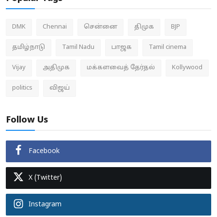
DMK
Chennai
சென்னை
திமுக
BJP
தமிழ்நாடு
Tamil Nadu
பாஜக
Tamil cinema
Vijay
அதிமுக
மக்களவைத் தேர்தல்
Kollywood
politics
விஜய்
Follow Us
Facebook
X (Twitter)
Instagram