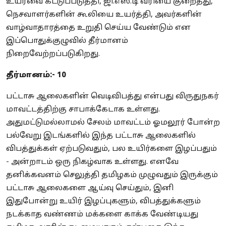
உயர்வை கட்டுப்படுத்தி, ஜி.எஸ்.டி வரியை குறைத்து,
நெசவாளர்களின் கூலியை உயர்த்தி, அவர்களின்
வாழ்வாதாரத்தை உறுதி செய்ய வேண்டும் என
இப்பொதுக்குழுவில் தீர்மானம்
நிறைவேற்றப்படுகிறது.
தீர்மானம்:- 10
பட்டாசு ஆலைகளின் வெடிவிபத்து என்பது விருதுநகர்
மாவட்டத்திற்கு சாபாக்கேடாக உள்ளது.
அதுமட்டுமல்லாமல் சேலம் மாவட்டம் ஓமலூர் போன்ற
பல்வேறு இடங்களில் இந்த பட்டாசு ஆலைகளில்
விபத்துக்கள் ஏற்படுவதும், பல உயிர்களை இழப்பதும்
- அன்றாடம் ஒரு நிகழ்வாக உள்ளது. எனவே
தனிக்கவனம் செலுத்தி தமிழகம் முழுவதும் இருக்கும்
பட்டாசு ஆலைகளை ஆய்வு செய்தும், இனி
இதுபோன்று உயிர் இழப்புகளும், விபத்துக்களும்
நடக்காத வண்ணம் மக்களை காக்க வேண்டியது