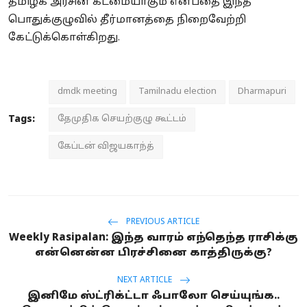
தமிழக அரசின் கடமையாகும் என்பதை இந்த
பொதுக்குழுவில் தீர்மானத்தை நிறைவேற்றி
கேட்டுக்கொள்கிறது.
dmdk meeting
Tamilnadu election
Dharmapuri
Tags:
தேமுதிக செயற்குழு கூட்டம்
கேப்டன் விஜயகாந்த்
PREVIOUS ARTICLE
Weekly Rasipalan: இந்த வாரம் எந்தெந்த ராசிக்கு
என்னென்ன பிரச்சினை காத்திருக்கு?
NEXT ARTICLE
இனிமே ஸ்ட்ரிக்ட்டா ஃபாலோ செய்யுங்க..