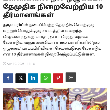
தேமுதிக நிறைவேற்றிய 10
Business
தீர்மானங்கள்
Crime
தருமபுரியில் நடைப்பெற்ற தேமுதிக செயற்குழு
Tamilnadu
மற்றும் பொதுக்குழு கூட்டத்தில் மறைந்த
விஜயகாந்துக்கு பாரத் ரத்னா விருது வழங்க
National
வேண்டும், வரும் கல்வியாண்டில் பள்ளிகளில் ‘நல்
ஒழுக்கம்’ பாடப்பிரிவினை செயல்படுத்த வேண்டும்
World
என 10 தீர்மானங்கள் நிறைவேற்றப்பட்டுள்ளன.
Astrology
Apr 30, 2025 - 13:16
Spirituality
Weather
Politics