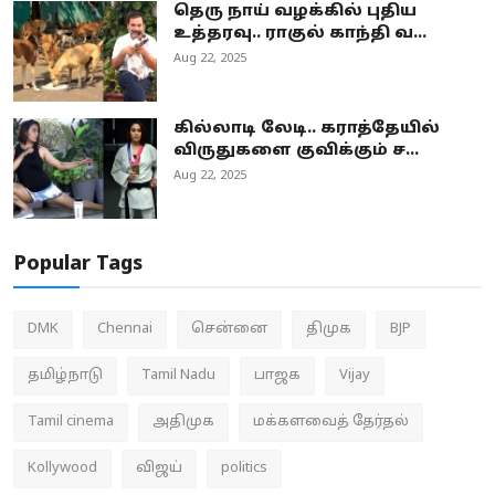
தெரு நாய் வழக்கில் புதிய
உத்தரவு.. ராகுல் காந்தி வ...
Aug 22, 2025
கில்லாடி லேடி.. கராத்தேயில்
விருதுகளை குவிக்கும் ச...
Aug 22, 2025
Popular Tags
DMK
Chennai
சென்னை
திமுக
BJP
தமிழ்நாடு
Tamil Nadu
பாஜக
Vijay
Tamil cinema
அதிமுக
மக்களவைத் தேர்தல்
Kollywood
விஜய்
politics