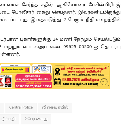
ையைச் சேர்ந்த சதீஷ் ஆகியோரை பேசின்பிரிட்ஜ்
படை போலீசார் கைது செய்தனர். இவர்களிடமிருந்து
்யப்பட்டது. இதையடுத்து 2 பேரும் நீதிமன்றத்தில்
ர்பான புகார்களுக்கு 24 மணி நேரமும் செயல்படும்
மற்றும் வாட்ஸ்அப் எண் 99625 00500-ஐ தொடர்பு
ுள்ளனர்.
g
Central Police
விரைவு ரயில்
ழிப்பறி
2 பேர் கைது