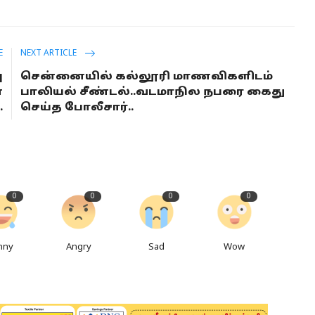
E
NEXT ARTICLE
ு
சென்னையில் கல்லூரி மாணவிகளிடம்
்
பாலியல் சீண்டல்..வடமாநில நபரை கைது
.
செய்த போலீசார்..
0
0
0
0
nny
Angry
Sad
Wow