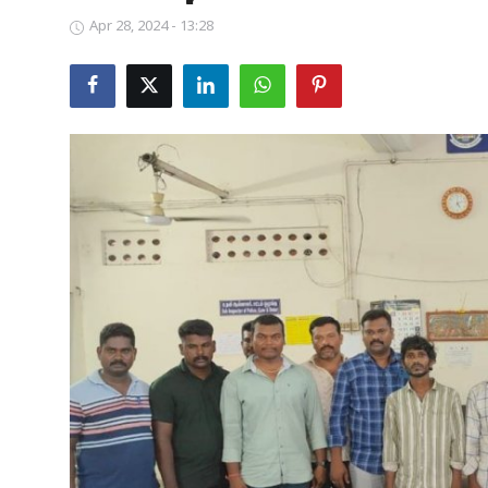
Apr 28, 2024 - 13:28
Business
Crime
Tamilnadu
National
World
Astrology
Spirituality
Weather
Politics