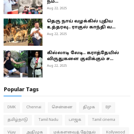
நம...
Aug 22, 2025
தெரு நாய் வழக்கில் புதிய
உத்தரவு.. ராகுல் காந்தி வ...
Aug 22, 2025
கில்லாடி லேடி.. கராத்தேயில்
விருதுகளை குவிக்கும் ச...
Aug 22, 2025
Popular Tags
DMK
Chennai
சென்னை
திமுக
BJP
தமிழ்நாடு
Tamil Nadu
பாஜக
Tamil cinema
Vijay
அதிமுக
மக்களவைத் தேர்தல்
Kollywood