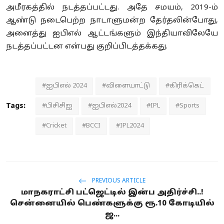
அமீரகத்தில் நடத்தப்பட்டது. அதே சமயம், 2019-ம்
ஆண்டு நடைபெற்ற நாடாளுமன்ற தேர்தலின்போது,
அனைத்து ஐபிஎல் ஆட்டங்களும் இந்தியாவிலேயே
நடத்தப்பட்டன என்பது குறிப்பிடத்தக்கது.
#ஐபிஎல் 2024
#விளையாட்டு
#கிரிக்கெட்
Tags:
#பிசிசிஐ
#ஐபிஎல்2024
#IPL
#Sports
#Cricket
#BCCI
#IPL2024
PREVIOUS ARTICLE
மாநகராட்சி பட்ஜெட்டில் இன்ப அதிர்ச்சி..!
சென்னையில் பெண்களுக்கு ரூ.10 கோடியில்
ஜ...