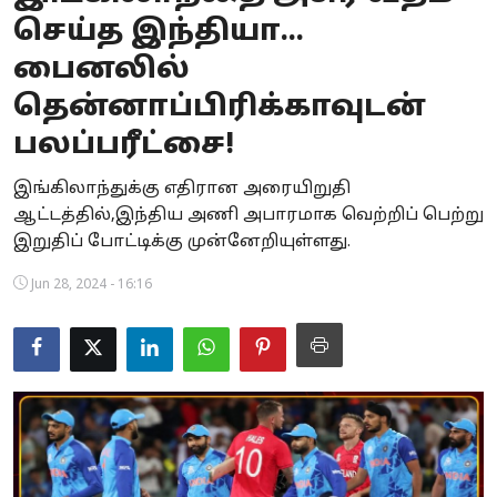
செய்த இந்தியா...
Business
பைனலில்
Crime
தென்னாப்பிரிக்காவுடன்
Tamilnadu
பலப்பரீட்சை!
National
இங்கிலாந்துக்கு எதிரான அரையிறுதி
ஆட்டத்தில்,இந்திய அணி அபாரமாக வெற்றிப் பெற்று
World
இறுதிப் போட்டிக்கு முன்னேறியுள்ளது.
Astrology
Jun 28, 2024 - 16:16
Spirituality
Weather
Politics