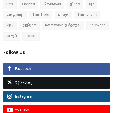
DMK
Chennai
சென்னை
திமுக
BJP
தமிழ்நாடு
Tamil Nadu
பாஜக
Tamil cinema
Vijay
அதிமுக
மக்களவைத் தேர்தல்
Kollywood
விஜய்
politics
Follow Us
Facebook
X (Twitter)
Instagram
YouTube