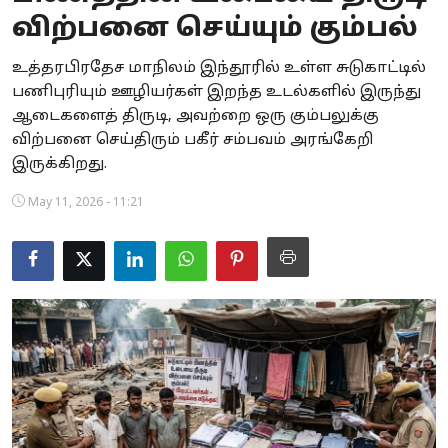
விற்பனை செய்யும் கும்பல்
Business
உத்தரபிரதேச மாநிலம் இந்தூரில் உள்ள சுடுகாட்டில்
Crime
பணிபுரியும் ஊழியர்கள் இறந்த உடல்களில் இருந்து
ஆடைகளைத் திருடி, அவற்றை ஒரு கும்பலுக்கு
Tamilnadu
விற்பனை செய்திரும் பகீர் சம்பவம் அரங்கேறி
National
இருக்கிறது.
May 11, 2026 - 11:21
World
Astrology
Spirituality
Weather
Politics