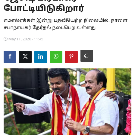
போட்டியிடுகிறார்
Business
எம்எல்ஏக்கள் இன்று பதவியேற்ற நிலையில், நாளை
Crime
சபாநாயகர் தேர்தல் நடைபெற உள்ளது.
Tamilnadu
May 11, 2026 - 11:45
National
World
Astrology
Spirituality
Weather
Politics