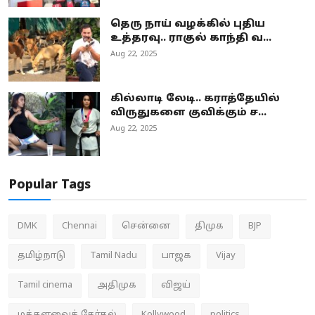
தெரு நாய் வழக்கில் புதிய
உத்தரவு.. ராகுல் காந்தி வ...
Aug 22, 2025
கில்லாடி லேடி.. கராத்தேயில்
விருதுகளை குவிக்கும் ச...
Aug 22, 2025
Popular Tags
DMK
Chennai
சென்னை
திமுக
BJP
தமிழ்நாடு
Tamil Nadu
பாஜக
Vijay
Tamil cinema
அதிமுக
விஜய்