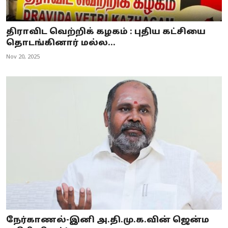
திராவிட வெற்றிக் கழகம் : புதிய கட்சியை
தொடங்கினார் மல்ல...
Nov 20, 2025
நேர்காணல்-இனி அ.தி.மு.க.வின் ஜென்ம