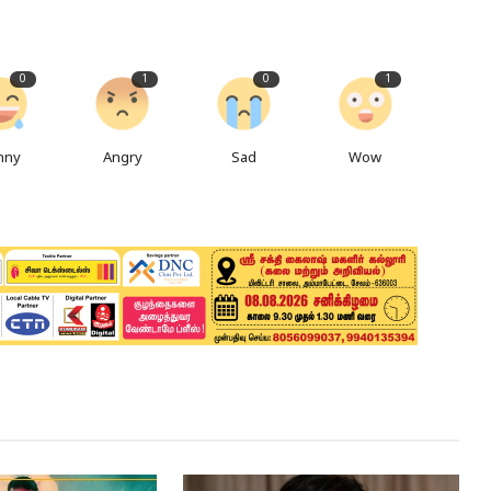
0
1
0
1
nny
Angry
Sad
Wow