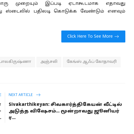
்வொரு முறையும் இப்படி ஏடாகூடமாக எதாவது
ரது ஸ்டைலில் பதிலடி கொடுக்க வேண்டும் எனவும்
Click Here To See More
பாலகிருஷ்ணா
அஞ்சலி
கேங்ஸ் ஆஃப் கோதாவரி
E
NEXT ARTICLE
்
Sivakarthikeyan: சிவகார்த்திகேயன் வீட்டில்
-
அடுத்த விஷேசம்... மூன்றாவது ஜூனியர்
.
ர...