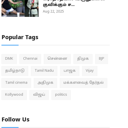
குவிக்கும் ச...
Aug 22, 2025
Popular Tags
DMK
Chennai
சென்னை
திமுக
BJP
தமிழ்நாடு
Tamil Nadu
பாஜக
Vijay
Tamil cinema
அதிமுக
மக்களவைத் தேர்தல்
Kollywood
விஜய்
politics
Follow Us