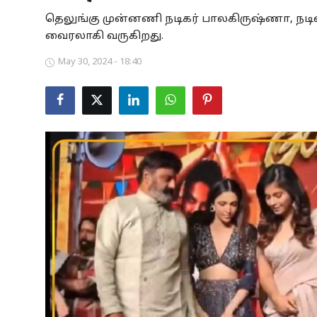
தெலுங்கு முன்னணி நடிகர் பாலகிருஷ்ணா, ந
Business
வைரலாகி வருகிறது.
Crime
May 30, 2024 - 18:40
Tamilnadu
National
World
Astrology
Spirituality
Weather
Politics