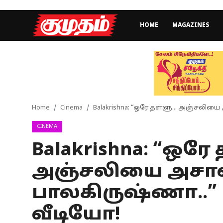
HOME
MAGAZINES
Home
Magazines
Games
Home
Cinema
Balakrishna: “ஒரே தள்ளு... அஞ்சலிய
CINEMA
Cinema
Balakrishna: “ஒரே 
Videos
அஞ்சலியை அசால்
Health
பாலகிருஷ்ணா..” 
Sports
வீடியோ!
Special Story