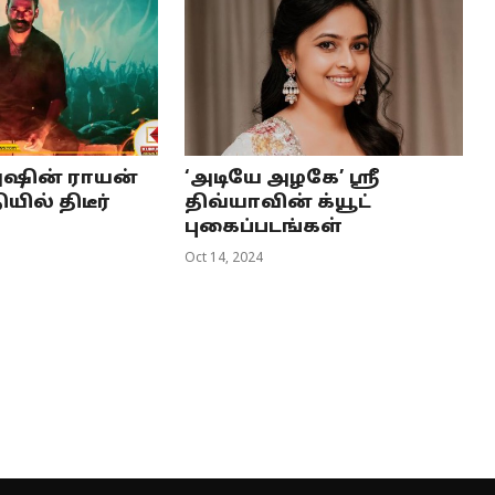
னுஷின் ராயன்
‘அடியே அழகே’ ஸ்ரீ
யில் திடீர்
திவ்யாவின் க்யூட்
புகைப்படங்கள்
Oct 14, 2024