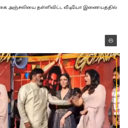
டிகை அஞ்சலியை தள்ளிவிட்ட வீடியோ இணையத்தில்