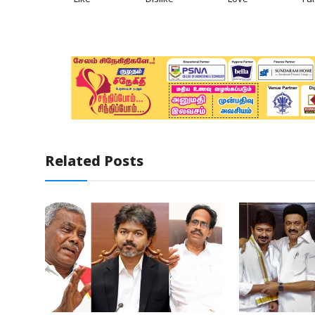
Like
Dislike
Love
Fu
Related Posts