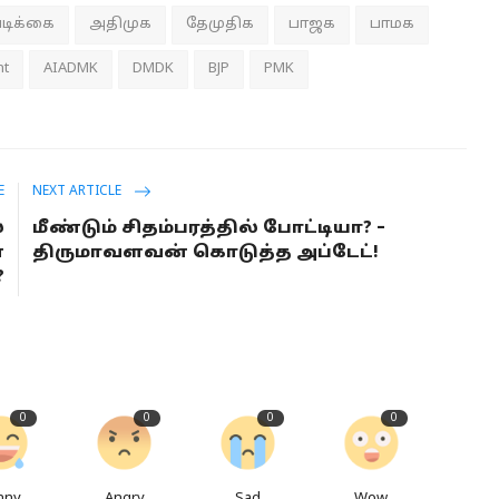
படிக்கை
அதிமுக
தேமுதிக
பாஜக
பாமக
nt
AIADMK
DMDK
BJP
PMK
E
NEXT ARTICLE
்
மீண்டும் சிதம்பரத்தில் போட்டியா? –
ன
திருமாவளவன் கொடுத்த அப்டேட்!
?
0
0
0
0