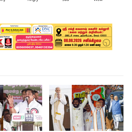
nny
Angry
Sad
Wow