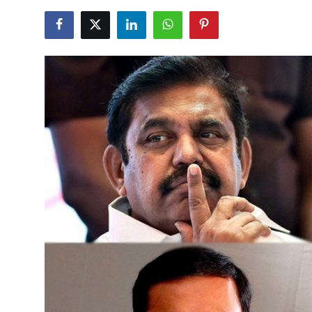
Business
Crime
Tamilnadu
National
World
Astrology
Spirituality
Weather
Politics