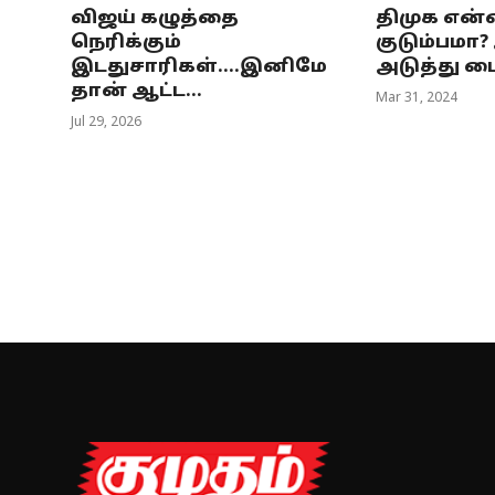
விஜய் கழுத்தை
திமுக என
நெரிக்கும்
குடும்பமா?
இடதுசாரிகள்....இனிமே
அடுத்து ப
தான் ஆட்ட...
Mar 31, 2024
Jul 29, 2026