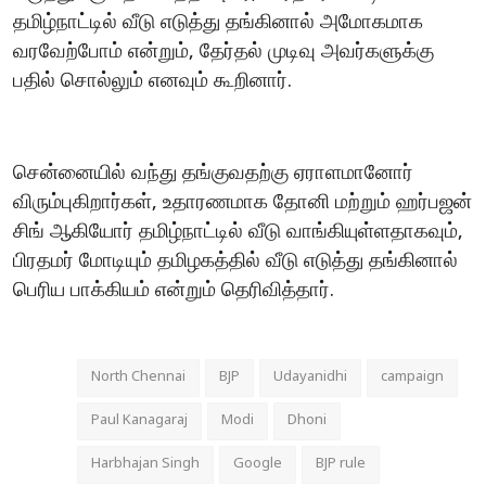
தமிழ்நாட்டில்
வீடு
எடுத்து
தங்கினால்
அமோகமாக
வரவேற்போம்
என்றும்
தேர்தல்
முடிவு
அவர்களுக்கு
,
பதில்
சொல்லும்
எனவும்
கூறினார்
.
சென்னையில்
வந்து
தங்குவதற்கு
ஏராளமானோர்
விரும்புகிறார்கள்
உதாரணமாக
தோனி
மற்றும்
ஹர்பஜன்
,
சிங்
ஆகியோர்
தமிழ்நாட்டில்
வீடு
வாங்கியுள்ளதாகவும்
,
பிரதமர்
மோடியும்
தமிழகத்தில்
வீடு
எடுத்து
தங்கினால்
பெரிய
பாக்கியம்
என்றும்
தெரிவித்தார்
.
North Chennai
BJP
Udayanidhi
campaign
Paul Kanagaraj
Modi
Dhoni
Harbhajan Singh
Google
BJP rule