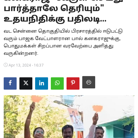
பார்த்தாலே தெரியும்"
Business
உதயநிதிக்கு பதிலடி...
Crime
வட சென்னை தொகுதியில் பிரசாரத்தில் ஈடுபட்டு
Tamilnadu
வரும் பாஜக வேட்பாளரான பால் கனகராஜுக்கு,
பொதுமக்கள் சிறப்பான வரவேற்பை அளித்து
National
வருகின்றனர்.
World
Apr 13, 2024 - 16:37
Astrology
Spirituality
Weather
Politics