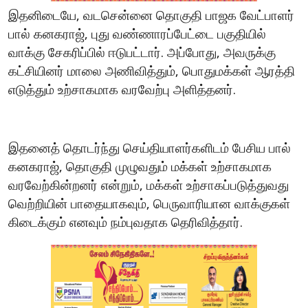
இதனிடையே
வடசென்னை
தொகுதி
பாஜக
வேட்பாளர்
,
பால்
கனகராஜ்
புது
வண்ணாரப்பேட்டை
பகுதியில்
,
வாக்கு
சேகரிப்பில்
ஈடுபட்டார்
அப்போது
அவருக்கு
.
,
கட்சியினர்
மாலை
அணிவித்தும்
பொதுமக்கள்
ஆரத்தி
,
எடுத்தும்
உற்சாகமாக
வரவேற்பு
அளித்தனர்
.
இதனைத்
தொடர்ந்து
செய்தியாளர்களிடம்
பேசிய
பால்
கனகராஜ்
தொகுதி
முழுவதும்
மக்கள்
உற்சாகமாக
,
வரவேற்கின்றனர்
என்றும்
மக்கள்
உற்சாகப்படுத்துவது
,
வெற்றியின்
பாதையாகவும்
பெருவாரியான
வாக்குகள்
,
கிடைக்கும்
எனவும்
நம்புவதாக
தெரிவித்தார்
.