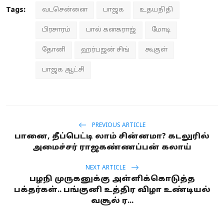
Tags:
வடசென்னை
பாஜக
உதயநிதி
பிரசாரம்
பால் கனகராஜ்
மோடி
தோனி
ஹர்பஜன் சிங்
கூகுள்
பாஜக ஆட்சி
PREVIOUS ARTICLE
பானை, தீப்பெட்டி லாம் சின்னமா? கடலுரில்
அமைச்சர் ராஜகண்ணப்பன் கலாய்
NEXT ARTICLE
பழநி முருகனுக்கு அள்ளிக்கொடுத்த
பக்தர்கள்.. பங்குனி உத்திர விழா உண்டியல்
வசூல் ர...