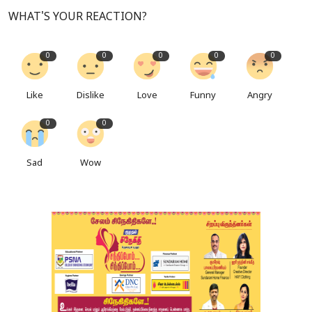
WHAT'S YOUR REACTION?
0
0
0
0
0
Like
Dislike
Love
Funny
Angry
0
0
Sad
Wow