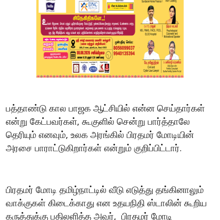
பத்தாண்டு
கால
பாஜக
ஆட்சியில்
என்ன
செய்தார்கள்
என்று
கேட்பவர்கள்
கூகுளில்
சென்று
பார்த்தாலே
,
தெரியும்
எனவும்
உலக
அரங்கில்
பிரதமர்
மோடியின்
,
அரசை
பாராட்டுகிறார்கள்
என்றும்
குறிப்பிட்டார்
.
பிரதமர்
மோடி
தமிழ்நாட்டில்
வீடு
எடுத்து
தங்கினாலும்
வாக்குகள்
கிடைக்காது
என
உதயநிதி
ஸ்டாலின்
கூறிய
கருத்துக்கு
பதிலளித்த
அவர்
பிரதமர்
மோடி
,