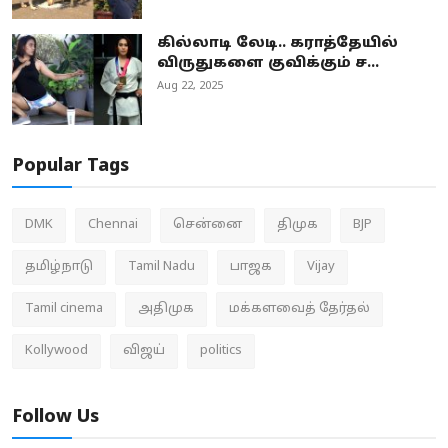
கில்லாடி லேடி.. கராத்தேயில்
விருதுகளை குவிக்கும் ச...
Aug 22, 2025
Popular Tags
DMK
Chennai
சென்னை
திமுக
BJP
தமிழ்நாடு
Tamil Nadu
பாஜக
Vijay
Tamil cinema
அதிமுக
மக்களவைத் தேர்தல்
Kollywood
விஜய்
politics
Follow Us