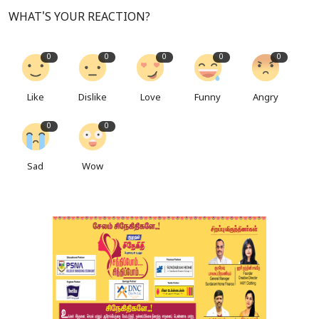
WHAT'S YOUR REACTION?
0
0
0
0
0
Like
Dislike
Love
Funny
Angry
0
0
Sad
Wow