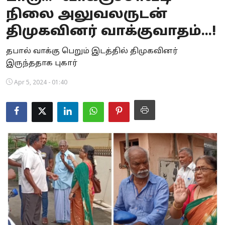
நிலை அலுவலருடன்
Business
திமுகவினர் வாக்குவாதம்...!
Crime
தபால் வாக்கு பெறும் இடத்தில் திமுகவினர்
Tamilnadu
இருந்ததாக புகார்
National
Apr 5, 2024 - 01:40
World
Astrology
Spirituality
Weather
Politics