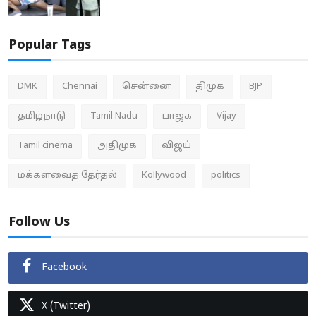
Popular Tags
DMK
Chennai
சென்னை
திமுக
BJP
தமிழ்நாடு
Tamil Nadu
பாஜக
Vijay
Tamil cinema
அதிமுக
விஜய்
மக்களவைத் தேர்தல்
Kollywood
politics
Follow Us
Facebook
X (Twitter)