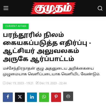
CURRENT AFFAIR
Home
பரந்தூரில் நிலம்
Magazines
கையகப்படுத்த எதிர்ப்பு -
ஆட்சியர் அலுவலகம்
Games
அருகே ஆர்ப்பாட்டம்
Cinema
மச்சேந்திரநாதன் குழு அதனுடைய அறிக்கையை
Videos
முழுமையாக வெளிப்படையாக வெளியிட வேண்டும்.
Health
Dec 19, 2023 - 19:21
Dec 19, 2023 - 22:44
Sports
Special Story