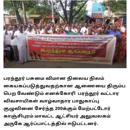
Business
Crime
Tamilnadu
National
World
Astrology
பரந்தூர் பசுமை விமான நிலைய நிலம்
Spirituality
கையகப்படுத்துவதற்கான ஆணையை திரும்ப
பெற வேண்டும் எனக்கோரி பரந்தூர் வட்டார
Weather
விவசாயிகள் வாழ்வாதார பாதுகாப்பு
குழுவினை சேர்ந்த 200க்கும் மேற்பட்டோர்
Politics
காஞ்சிபுரம் மாவட்ட ஆட்சியர் அலுவலகம்
அருகே ஆர்ப்பாட்டத்தில் ஈடுபட்டனர்.