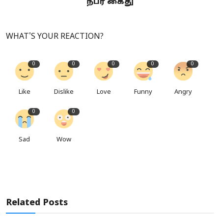
நபர் கைது
WHAT'S YOUR REACTION?
0
0
0
0
0
Like
Dislike
Love
Funny
Angry
0
0
Sad
Wow
Related Posts