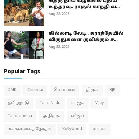
தெரு நாய் வழக்கில் புதிய
உத்தரவு.. ராகுல் காந்தி வ...
Aug 22, 2025
கில்லாடி லேடி.. கராத்தேயில்
விருதுகளை குவிக்கும் ச...
Aug 22, 2025
Popular Tags
DMK
Chennai
சென்னை
திமுக
BJP
தமிழ்நாடு
Tamil Nadu
பாஜக
Vijay
Tamil cinema
அதிமுக
விஜய்
மக்களவைத் தேர்தல்
Kollywood
politics