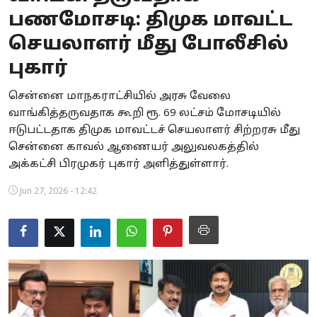
பணமோசடி: திமுக மாவட்ட
Business
செயலாளர் மீது போலீசில்
Crime
புகார்
Tamilnadu
சென்னை மாநகராட்சியில் அரசு வேலை
வாங்கித்தருவதாக கூறி ரூ. 69 லட்சம் மோசடியில்
National
ஈடுபட்டதாக திமுக மாவட்டச் செயலாளர் சிற்றரசு மீது
World
சென்னை காவல் ஆணையர் அலுவலகத்தில்
அக்கட்சி பிரமுகர் புகார் அளித்துள்ளார்.
Astrology
Jun 27, 2026 - 12:42
Spirituality
Weather
Politics