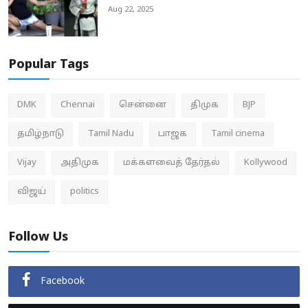
Aug 22, 2025
Popular Tags
DMK
Chennai
சென்னை
திமுக
BJP
தமிழ்நாடு
Tamil Nadu
பாஜக
Tamil cinema
Vijay
அதிமுக
மக்களவைத் தேர்தல்
Kollywood
விஜய்
politics
Follow Us
Facebook