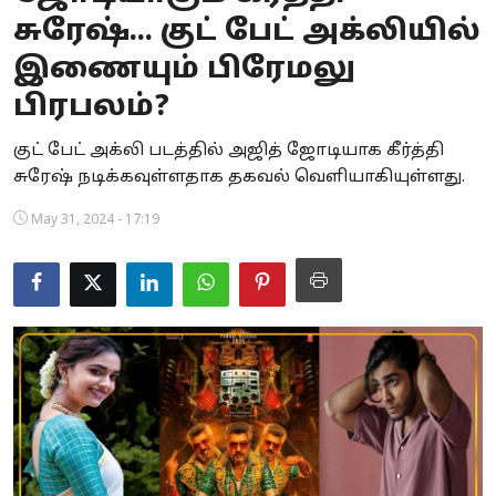
சுரேஷ்... குட் பேட் அக்லியில்
Business
இணையும் பிரேமலு
Crime
பிரபலம்?
Tamilnadu
குட் பேட் அக்லி படத்தில் அஜித் ஜோடியாக கீர்த்தி
சுரேஷ் நடிக்கவுள்ளதாக தகவல் வெளியாகியுள்ளது.
National
May 31, 2024 - 17:19
World
Astrology
Spirituality
Weather
Politics