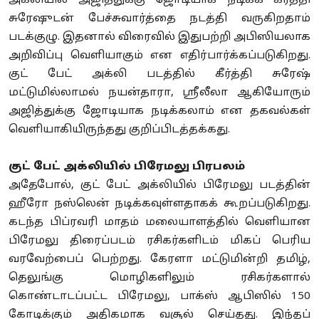
அக்லியில் அஜித்துக்கு ஜோடியாக நடிக்க கீர்த்தி
சுரேஷுடன் பேச்சுவார்த்தை நடத்தி வருகிறதாம்
படக்குழு. இதனால் விரைவில் இதுபற்றி அபிஸியலாக
அறிவிப்பு வெளியாகும் என எதிர்பார்க்கப்படுகிறது.
குட் பேட் அக்லி படத்தில் கீர்த்தி சுரேஷ்
மட்டுமில்லாமல் நயன்தாரா, ஸ்ரீலீலா ஆகியோரும்
அஜித்துக்கு ஜோடியாக நடிக்கலாம் என தகவல்கள்
வெளியாகியிருந்தது குறிப்பிடத்தக்கது.
குட் பேட் அக்லியில் பிரேமலு பிரபலம்
அதேபோல், குட் பேட் அக்லியில் பிரேமலு படத்தின்
ஹீரோ நஸ்லென் நடிக்கவுள்ளதாகக் கூறப்படுகிறது.
கடந்த பிப்ரவரி மாதம் மலையாளத்தில் வெளியான
பிரேமலு திரைப்படம் ரசிகர்களிடம் மிகப் பெரிய
வரவேற்பைப் பெற்றது. கேரளா மட்டுமின்றி தமிழ்,
தெலுங்கு மொழிகளிலும் ரசிகர்களால்
கொண்டாடப்பட்ட பிரேமலு, பாக்ஸ் ஆபிஸில் 150
கோடிக்கும் அதிகமாக வசூல் செய்தது. இந்தப்