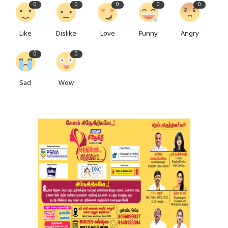
0
0
0
0
0
Like
Dislike
Love
Funny
Angry
0
0
Sad
Wow