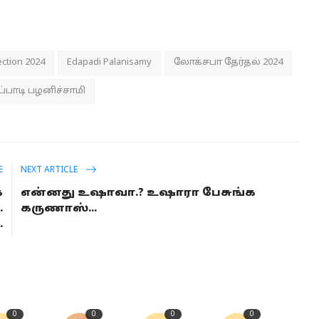
ection 2024
Edapadi Palanisamy
லோக்சபா தேர்தல் 2024
ப்பாடி பழனிச்சாமி
E
NEXT ARTICLE
க
என்னது உஷாவா.? உஷாரா பேசுங்க
.
கருணாஸ்...
.
0
0
0
0