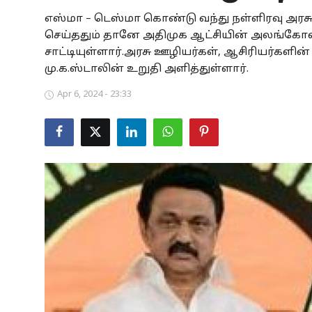
எஸ்மா – டெஸ்மா கொண்டு வந்து நள்ளிரவு அரச
Business
செய்ததும் தானே அதிமுக ஆட்சியின் அலங்கோலம
Crime
சாட்டியுள்ளார்.அரசு ஊழியர்கள், ஆசிரியர்களி
மு.க.ஸ்டாலின் உறுதி அளித்துள்ளார்.
Tamilnadu
Apr 6, 2024 - 23:33
National
World
Astrology
Spirituality
Weather
Politics