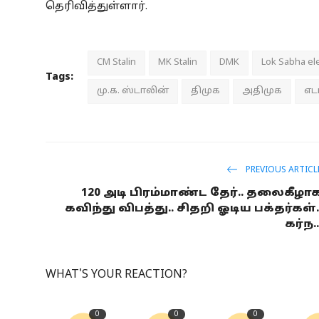
தெரிவித்துள்ளார்.
CM Stalin
MK Stalin
DMK
Lok Sabha el
Tags:
மு.க. ஸ்டாலின்
திமுக
அதிமுக
எட
PREVIOUS ARTICL
120 அடி பிரம்மாண்ட தேர்.. தலைகீழா
கவிந்து விபத்து.. சிதறி ஓடிய பக்தர்கள்.
கர்ந..
WHAT'S YOUR REACTION?
0
0
0