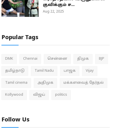
குவிக்கும் ச...
Aug 22, 2025
Popular Tags
DMK
Chennai
சென்னை
திமுக
BJP
தமிழ்நாடு
Tamil Nadu
பாஜக
Vijay
Tamil cinema
அதிமுக
மக்களவைத் தேர்தல்
Kollywood
விஜய்
politics
Follow Us