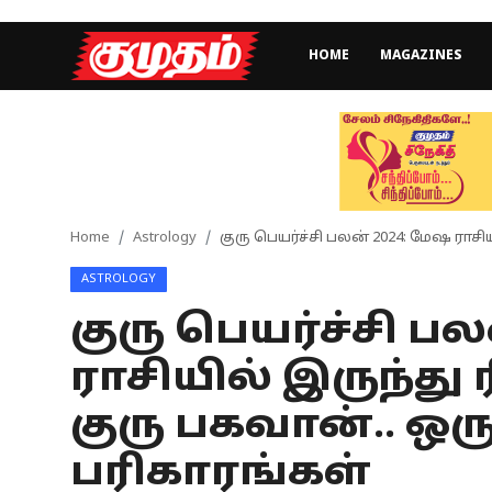
HOME
MAGAZINES
Home
Magazines
Games
Home
Astrology
குரு பெயர்ச்சி பலன் 2024: மேஷ ராசி
ASTROLOGY
Cinema
குரு பெயர்ச்சி ப
Videos
ராசியில் இருந்து 
Health
குரு பகவான்.. ஒர
Sports
பரிகாரங்கள்
Special Story