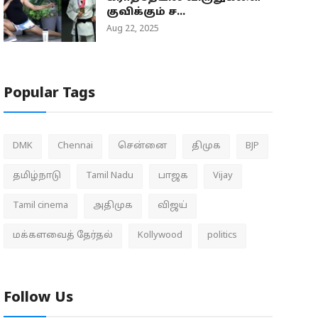
குவிக்கும் ச...
Aug 22, 2025
Popular Tags
DMK
Chennai
சென்னை
திமுக
BJP
தமிழ்நாடு
Tamil Nadu
பாஜக
Vijay
Tamil cinema
அதிமுக
விஜய்
மக்களவைத் தேர்தல்
Kollywood
politics
Follow Us