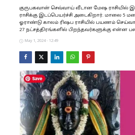
குருபகவான் செவ்வாய் வீடான மேஷ ராசியில் இரு
Business
ராசிக்கு இடப்பெயர்ச்சி அடைகிறார். மாலை 5 மணி
Crime
ஓராண்டு காலம் ரிஷப ராசியில் பயணம் செய்வார்
27 நட்சத்திரங்களில் பிறந்தவர்களுக்கு என்ன பல
Tamilnadu
May 1, 2024 - 12:49
National
World
Astrology
Spirituality
Weather
Politics