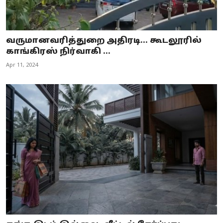
வருமானவரித்துறை அதிரடி... கூடலூரில்
காங்கிரஸ் நிர்வாகி ...
Apr 11, 2024