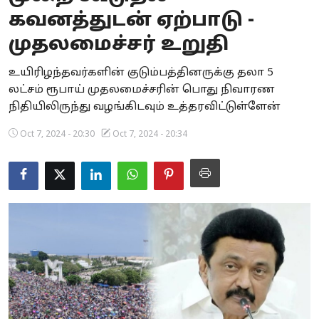
கவனத்துடன் ஏற்பாடு -
Business
முதலமைச்சர் உறுதி
Crime
உயிரிழந்தவர்களின் குடும்பத்தினருக்கு தலா 5
Tamilnadu
லட்சம் ரூபாய் முதலமைச்சரின் பொது நிவாரண
நிதியிலிருந்து வழங்கிடவும் உத்தரவிட்டுள்ளேன்
National
Oct 7, 2024 - 20:30
Oct 7, 2024 - 20:34
World
Astrology
Spirituality
Weather
Politics