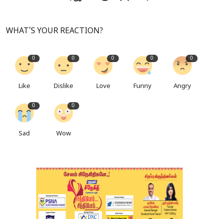
WHAT'S YOUR REACTION?
0
0
0
0
0
Like
Dislike
Love
Funny
Angry
0
0
Sad
Wow