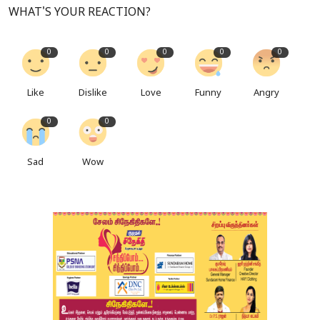
WHAT'S YOUR REACTION?
0
0
0
0
0
Like
Dislike
Love
Funny
Angry
0
0
Sad
Wow