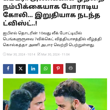
நம்பிக்கையாக போராடிய
Business
கோலி... இறுதியாக நடந்த
Crime
ட்விஸ்ட்..!
Tamilnadu
ஐபிஎல் தொடரின் 10வது லீக் போட்டியில்
பெங்களுரூவை 7விக்கெட் வித்தியாசத்தில் வீழ்த்தி
National
கொல்கத்தா அணி அபார வெற்றி பெற்றுள்ளது.
World
Mar 30, 2024 - 10:14
Mar 30, 2024 - 11:04
Astrology
Spirituality
Weather
Politics