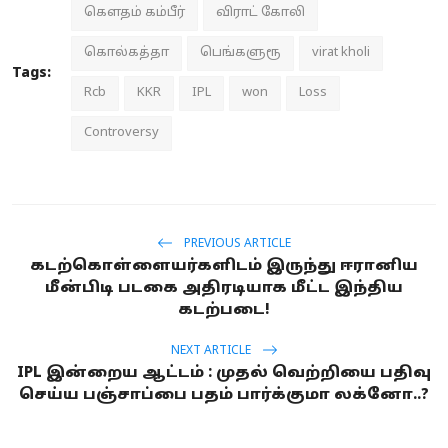
கௌதம் கம்பீர்
விராட் கோலி
கொல்கத்தா
பெங்களுரூ
virat kholi
Tags:
Rcb
KKR
IPL
won
Loss
Controversy
PREVIOUS ARTICLE
கடற்கொள்ளையர்களிடம் இருந்து ஈரானிய
மீன்பிடி படகை அதிரடியாக மீட்ட இந்திய
கடற்படை!
NEXT ARTICLE
IPL இன்றைய ஆட்டம் : முதல் வெற்றியை பதிவு
செய்ய பஞ்சாப்பை பதம் பார்க்குமா லக்னோ..?