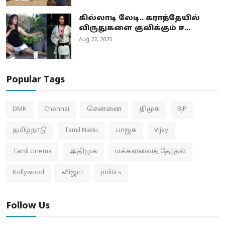
கில்லாடி லேடி.. கராத்தேயில்
விருதுகளை குவிக்கும் ச...
Aug 22, 2025
Popular Tags
DMK
Chennai
சென்னை
திமுக
BJP
தமிழ்நாடு
Tamil Nadu
பாஜக
Vijay
Tamil cinema
அதிமுக
மக்களவைத் தேர்தல்
Kollywood
விஜய்
politics
Follow Us