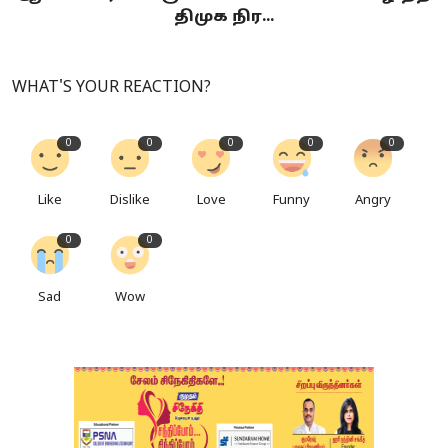
திமுக நிர...
WHAT'S YOUR REACTION?
0
0
0
0
0
Like
Dislike
Love
Funny
Angry
0
0
Sad
Wow