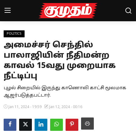
POLITICS
Home
அமைச்சர் செந்தில்
Magazines
பாலாஜியின் நீதிமன்ற
காவல் 15வது முறையாக
Games
நீட்டிப்பு
Cinema
புழல் சிறையில் இருந்து காணொலி காட்சி மூலமாக
Videos
ஆஜர்படுத்தபட்டார்.
Health
Jan 11, 2024 - 19:59
Jan 12, 2024 - 00:16
Sports
Special Story