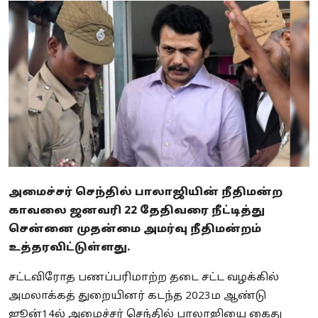
Business
Crime
Tamilnadu
National
World
Astrology
அமைச்சர் செந்தில் பாலாஜியின் நீதிமன்ற
Spirituality
காவலை ஜனவரி 22 தேதிவரை நீட்டித்து
சென்னை முதன்மை அமர்வு நீதிமன்றம்
Weather
உத்தரவிட்டுள்ளது.
Politics
சட்டவிரோத பணப்பரிமாற்ற தடை சட்ட வழக்கில்
அமலாக்கத் துறையினர் கடந்த 2023ம ஆண்டு
ஜூன்14ல் அமைச்சர் செந்தில் பாலாஜியை கைது