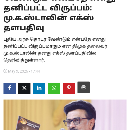
தனிப்பட்ட விருப்பம்:
Business
மு.க.ஸ்டாலின் எக்ஸ்
Crime
தளபதிவு
Tamilnadu
புதிய அரசு தொடர வேண்டும் என்பதே எனது
தனிப்பட்ட விருப்பமாகும் என திமுக தலைவர்
National
மு.க.ஸ்டாலின் தனது எக்ஸ் தளப்பதிவில்
World
தெரிவித்துள்ளார்.
May 9, 2026 - 17:44
Astrology
Spirituality
Weather
Politics