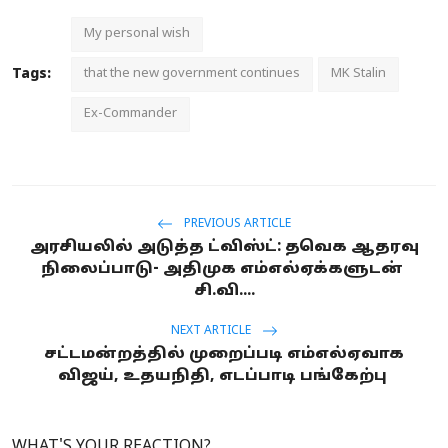
My personal wish
Tags:
that the new government continues
MK Stalin
Ex-Commander
PREVIOUS ARTICLE
அரசியலில் அடுத்த ட்விஸ்ட்: தவெக ஆதரவு
நிலைப்பாடு- அதிமுக எம்எல்ஏக்களுடன்
சி.வி....
NEXT ARTICLE
சட்டமன்றத்தில் முறைப்படி எம்எல்ஏவாக
விஜய், உதயநிதி, எடப்பாடி பங்கேற்பு
WHAT'S YOUR REACTION?