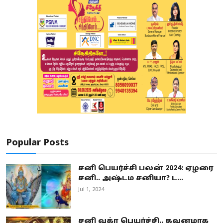
Popular Posts
சனி பெயர்ச்சி பலன் 2024: ஏழரை
சனி.. அஷ்டம சனியா? ட...
Jul 1, 2024
சனி வக்ர பெயர்ச்சி.. கவனமாக