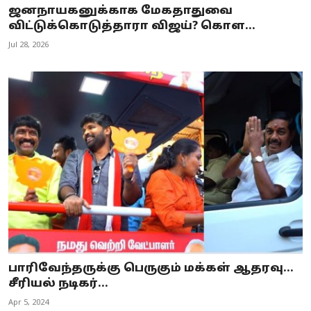
ஜனநாயகனுக்காக மேகதாதுவை
விட்டுக்கொடுத்தாரா விஜய்? கொள...
Jul 28, 2026
பாரிவேந்தருக்கு பெருகும் மக்கள் ஆதரவு...
சீரியல் நடிகர்...
Apr 5, 2024