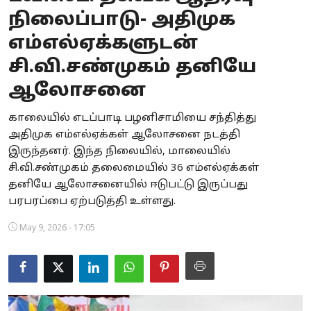
நிலைப்பாடு- அதிமுக
Business
எம்எல்ஏக்களுடன்
Crime
சி.வி.சண்முகம் தனியே
Tamilnadu
ஆலோசனை
National
காலையில் எடப்பாடி பழனிசாமியை சந்தித்து
அதிமுக எம்எல்ஏக்கள் ஆலோசனை நடத்தி
World
இருந்தனர். இந்த நிலையில், மாலையில்
சி.வி.சண்முகம் தலைமையில் 36 எம்எல்ஏக்கள்
Astrology
தனியே ஆலோசனையில் ஈடுபட்டு இருப்பது
பரபரப்பை ஏற்படுத்தி உள்ளது.
Spirituality
May 9, 2026 - 17:05
Weather
Politics