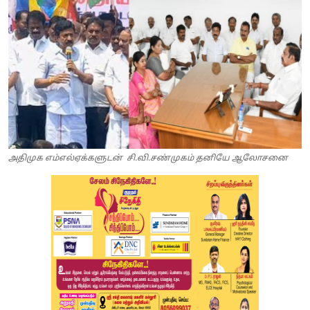
அதிமுக எம்எல்ஏக்களுடன் சி.வி.சண்முகம் தனியே ஆலோசனை