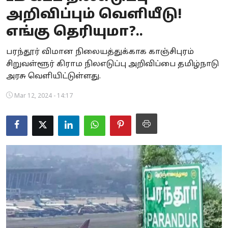
அறிவிப்பும் வெளியீடு!
Business
எங்கு தெரியுமா?..
Crime
பரந்தூர் விமான நிலையத்துக்காக காஞ்சிபுரம்
Tamilnadu
சிறுவள்ளூர் கிராம நிலஎடுப்பு அறிவிப்பை தமிழ்நாடு
அரசு வெளியிட்டுள்ளது.
National
Mar 12, 2024 - 14:17
World
Astrology
Spirituality
Weather
Politics