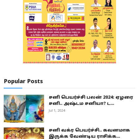
Popular Posts
சனி பெயர்ச்சி பலன் 2024: ஏழரை
சனி.. அஷ்டம சனியா? ட...
Jul 1, 2024
சனி வக்ர பெயர்ச்சி.. கவனமாக
இருக்க வேண்டிய ராசிக்க...