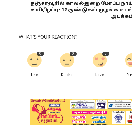
தஞ்சாவூரில் காவல்துறை மோப்ப நாய
உயிரிழப்பு- 12 குண்டுகள் முழங்க உடல
அடக்கம
WHAT'S YOUR REACTION?
0
0
0
Like
Dislike
Love
Fu