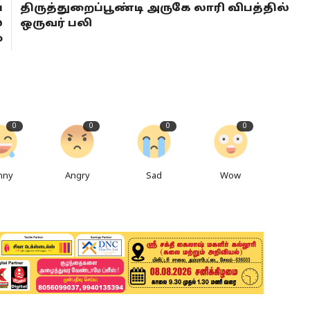
்
திருத்துறைப்பூண்டி அருகே லாரி விபத்தில்
்
ஒருவர் பலி
்
0
0
0
0
nny
Angry
Sad
Wow