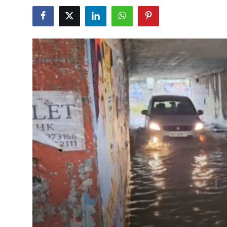
Business
Crime
Tamilnadu
National
World
Astrology
Spirituality
Weather
Politics