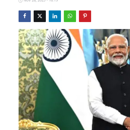
Nov 28, 2025 - 16:19
Business
Crime
Tamilnadu
National
World
Astrology
Spirituality
Weather
Politics