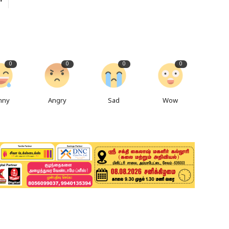
0
0
0
0
nny
Angry
Sad
Wow