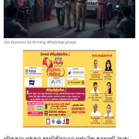
Sex business by forming WhatsApp group:
விருகம்பாக்கம் சாலிகிராமம் எஸ்பிஐ காலனி 2வது