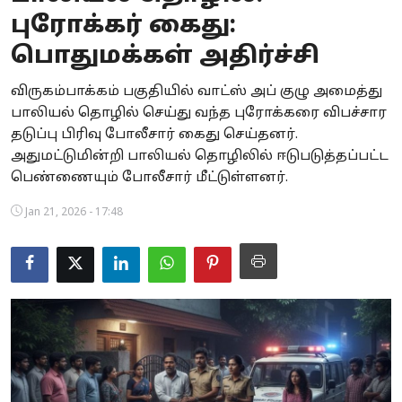
புரோக்கர் கைது:
Business
பொதுமக்கள் அதிர்ச்சி
Crime
விருகம்பாக்கம் பகுதியில் வாட்ஸ் அப் குழு அமைத்து
Tamilnadu
பாலியல் தொழில் செய்து வந்த புரோக்கரை விபச்சார
தடுப்பு பிரிவு போலீசார் கைது செய்தனர்.
National
அதுமட்டுமின்றி பாலியல் தொழிலில் ஈடுபடுத்தப்பட்ட
பெண்ணையும் போலீசார் மீட்டுள்ளனர்.
World
Jan 21, 2026 - 17:48
Astrology
Spirituality
Weather
Politics