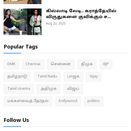
கில்லாடி லேடி.. கராத்தேயில்
விருதுகளை குவிக்கும் ச...
Aug 22, 2025
Popular Tags
DMK
Chennai
சென்னை
திமுக
BJP
தமிழ்நாடு
Tamil Nadu
பாஜக
Vijay
Tamil cinema
அதிமுக
விஜய்
மக்களவைத் தேர்தல்
Kollywood
politics
Follow Us