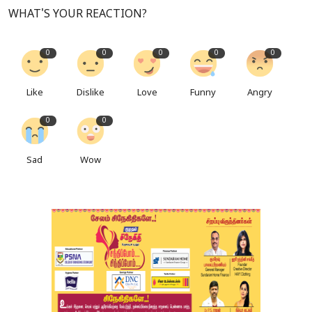
WHAT'S YOUR REACTION?
0
0
0
0
0
Like
Dislike
Love
Funny
Angry
0
0
Sad
Wow