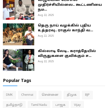
விஜய்யின் பேச்சில்
முதிர்ச்சியில்லை.. கூட்டணியை
நம...
Aug 22, 2025
தெரு நாய் வழக்கில் புதிய
உத்தரவு.. ராகுல் காந்தி வ...
Aug 22, 2025
கில்லாடி லேடி.. கராத்தேயில்
விருதுகளை குவிக்கும் ச...
Aug 22, 2025
Popular Tags
DMK
Chennai
சென்னை
திமுக
BJP
தமிழ்நாடு
Tamil Nadu
பாஜக
Vijay