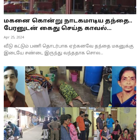
மகனை கொன்று நாடகமாடிய தந்தை..
பேரனுடன் கைது செய்த காவல்...
Apr 25, 2024
வீடு கட்டும் பணி தொடர்பாக ஏற்கனவே தந்தை மகனுக்கு
இடையே சண்டை இருந்து வந்ததாக சொல...