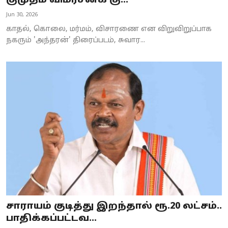
குமுதம் விமர்சனக் கு...
Business
Jun 30, 2026
காதல், கொலை, மர்மம், விசாரணை என விறுவிறுப்பாக
Crime
நகரும் 'அந்தரன்' திரைப்படம், சுவார...
Tamilnadu
National
World
Astrology
Spirituality
Weather
Politics
சாராயம் குடித்து இறந்தால் ரூ.20 லட்சம்..
பாதிக்கப்பட்டவ...