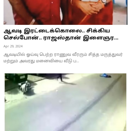
ஆவடி இரட்டைக்கொலை.. சிக்கிய
செல்போன்.. ராஜஸ்தான் இளைஞர...
Apr 29, 2024
ஆவடியில் ஓய்வு பெற்ற ராணுவ வீரரும் சித்த மருத்துவர்
மற்றும் அவரது மனைவியை வீடு ப...