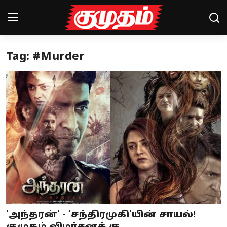
Tag: #Murder
Home
Magazines
Games
Cinema
Videos
Health
Sports
'அந்தரன்' - 'சந்திரமுகி'யின் சாயல்!
Special Story