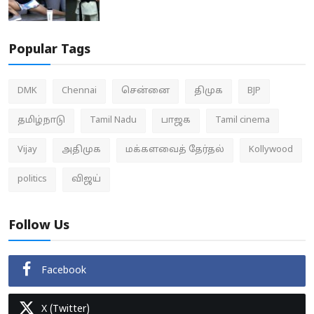
Popular Tags
DMK
Chennai
சென்னை
திமுக
BJP
தமிழ்நாடு
Tamil Nadu
பாஜக
Tamil cinema
Vijay
அதிமுக
மக்களவைத் தேர்தல்
Kollywood
politics
விஜய்
Follow Us
Facebook
X (Twitter)