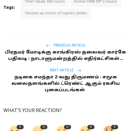
Thief steals 300 razors
former DMK MP's house
Tags:
Tension as crores of rupees stolen
PREVIOUS ARTICLE
பிரதமர் மோடிக்கு காங்கிரஸ் தலைவர் கார்கே
பதிலடி : நாடாளுமன்றத்தில் எதிர்கட்சிகள்...
NEXT ARTICLE
நடிகை சமந்தா 2-வது திருமணம் : சமூக
வலைதளங்களில் ட்ரெண்ட் ஆகும் ரகசிய
புகைப்படங்கள்
WHAT'S YOUR REACTION?
0
0
0
0
0