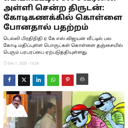
அள்ளி சென்ற திருடன்:
Business
கோடிகணக்கில் கொள்ளை
Crime
போனதால் பதற்றம்
Tamilnadu
டெல்லி பிரதிநிதி ஏ கே எஸ் விஜயன் வீட்டில் பல
கோடி மதிப்புள்ள பொருட்கள் கொள்ளை தஞ்சையில்
National
பெரும் பரபரப்பை ஏற்படுத்தியுள்ளது.
World
Dec 1, 2025 - 13:24
Astrology
Spirituality
Weather
Politics